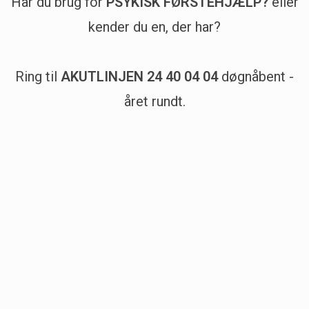
Har du brug for
PSYKISK FØRSTEHJÆLP?
eller
kender du en, der har?
Ring til
AKUTLINJEN 24 40 04 04
døgnåbent -
året rundt.