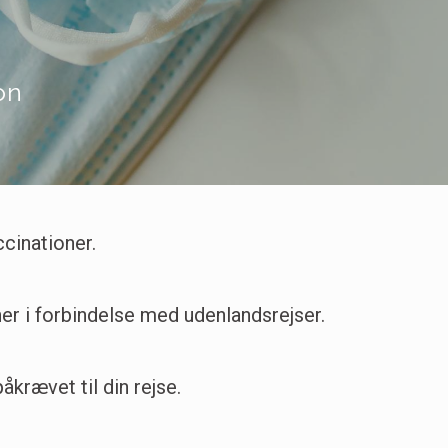
on
ccinationer.
ner i forbindelse med udenlandsrejser.
åkrævet til din rejse.