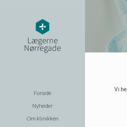
Vi he
Forside
Nyheder
Om klinikken